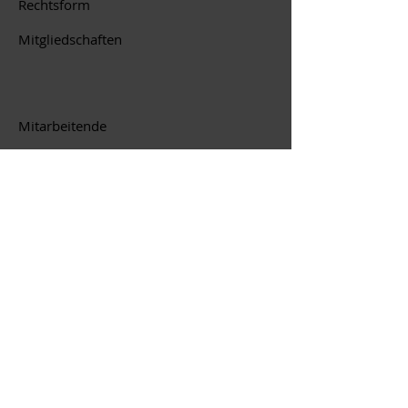
Rechtsform
Mitgliedschaften
Mitarbeitende
Bauadministration
CAD
1
960
seit 2006 Aktiengesellschaft
Swiss Engineering STV / Minergie-
Fachpartner
Verband Schweizer Wirschaftsingenieure
FH
FH Schweiz, Verband Absolventen
Fachhochschulen
3