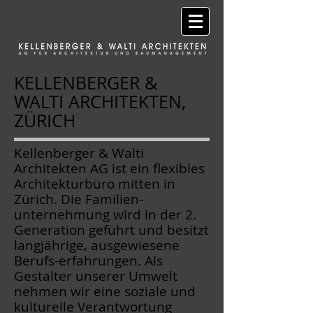
KELLENBERGER &
WALTI ARCHITEKTEN,
ZÜRICH
Kellenberger & Walti
Architekten AG ist ein flexibles
Architekturbüro mitten in
Zürich. Die Familien-
unternehmung wird in der 2.
Generation geführt und besitzt
langjährige, ausgewiesene
Berufs-erfahrungen. Als
Gestalter unserer Umwelt
nehmen wir eine soziale und
kulturelle Verantwortung