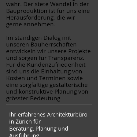
wahr. Der stete Wandel in der
Bauproduktion ist für uns eine
Herausforderung, die wir
gerne annehmen.
Im ständigen Dialog mit
unseren Bauherrschaften
entwickeln wir unsere Projekte
und sorgen für Transparenz.
Für die Kundenzufriedenheit
sind uns die Einhaltung von
Kosten und Terminen sowie
eine sorgfältige gestalterische
und konstruktive Planung von
grösster Bedeutung.
Ihr erfahrenes Architekturbüro
in Zürich für
Beratung, Planung und
Ausführung