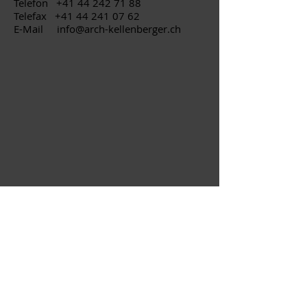
Telefon
+41 44 242 71 88
Telefax
+41 44 241 07 62
E-Mail
info@arch-kellenberger.ch
Impressum
Disclaimer
Kellenberger & Walti Architekten, AG
für Architektur und Baumanagement,
Soodstrasse 52, Geschoss T5, 8134