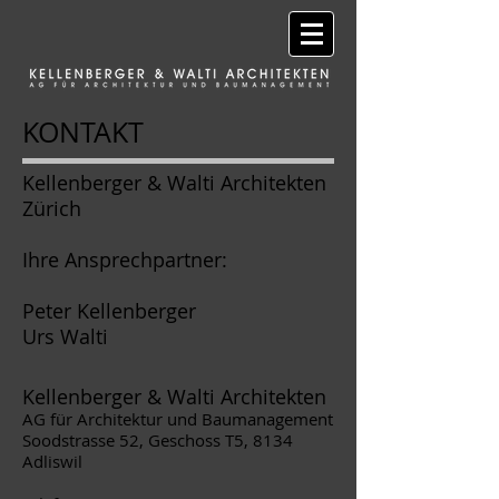
KONTAKT
Kellenberger & Walti Architekten
Zürich​
Ihre Ansprechpartner:
Peter Kellenberger
Urs Walti
Kellenberger & Walti Architekten
AG für Architektur und Baumanagement
Soodstrasse 52, Geschoss T5, 8134
Adliswil